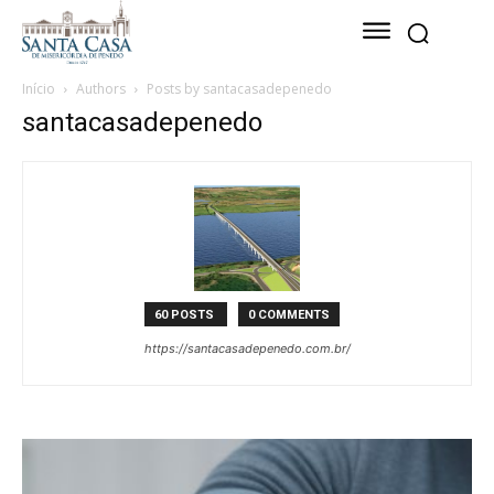
Início
Authors
Posts by santacasadepenedo
santacasadepenedo
60 POSTS
0 COMMENTS
https://santacasadepenedo.com.br/