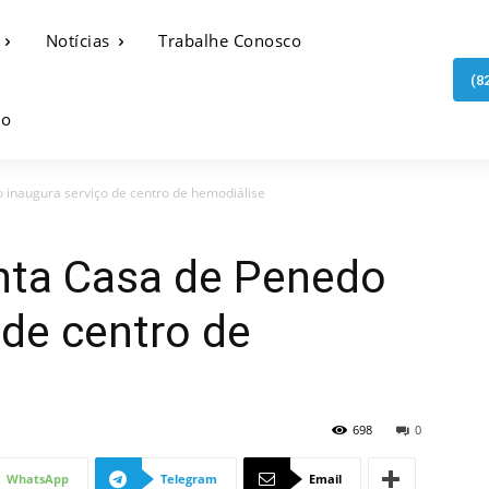
Notícias
Trabalhe Conosco
(8
to
o inaugura serviço de centro de hemodiálise
anta Casa de Penedo
 de centro de
698
0
WhatsApp
Telegram
Email