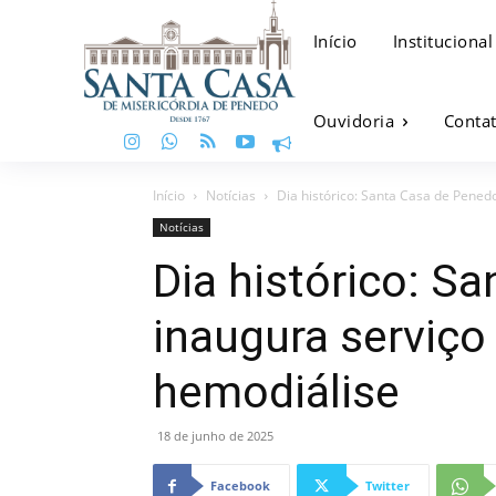
Início
Institucional
Ouvidoria
Conta
Início
Notícias
Dia histórico: Santa Casa de Pened
Notícias
Dia histórico: S
inaugura serviço
hemodiálise
18 de junho de 2025
Facebook
Twitter