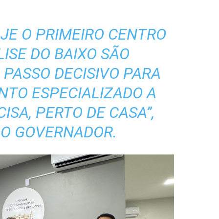
JE O PRIMEIRO CENTRO
ISE DO BAIXO SÃO
 PASSO DECISIVO PARA
NTO ESPECIALIZADO A
ISA, PERTO DE CASA”,
 O GOVERNADOR.