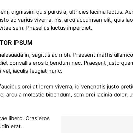
em, dignissim quis purus a, ultricies lacinia lectus. A
usto ac varius viverra, nisl arcu accumsan elit, quis la
itae sem. Phasellus luctus imperdiet.
TOR IPSUM
alesuada in, sagittis ac nibh. Praesent mattis ullamc
iet convallis eros bibendum nec. Praesent justo qua
 vel, iaculis feugiat nunc.
faucibus orci at lorem viverra, id venenatis
justo pret
, arcu a molestie bibendum, sem orci lacinia dolor, u
tae libero. Cras eros
din erat.