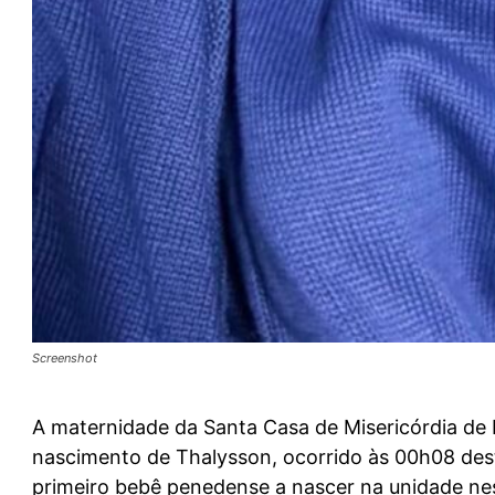
Screenshot
A maternidade da Santa Casa de Misericórdia de 
nascimento de
Thalysson
, ocorrido às
00h08 dest
primeiro bebê penedense
a nascer na unidade ne