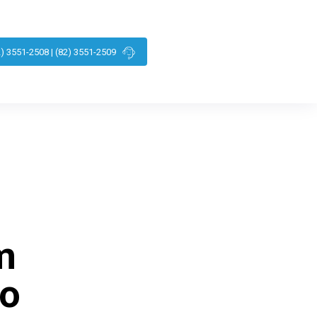
2) 3551-2508 | (82) 3551-2509
m
do