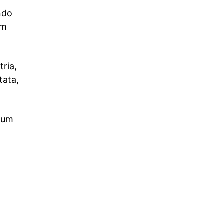
ndo
em
ria,
tata,
m um