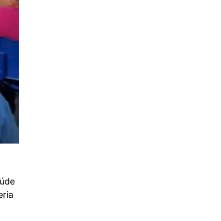
aúde
eria